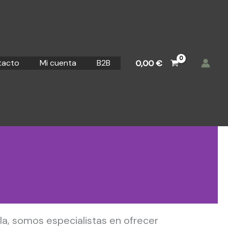
tacto
Mi cuenta
B2B
0,00
€
nería y
la, somos especialistas en ofrecer