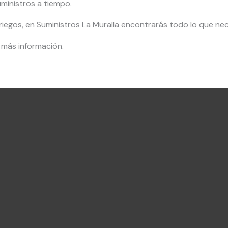
ministros a tiempo.
riegos, en Suministros La Muralla encontrarás todo lo que nec
más información.